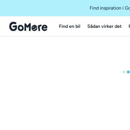
Find inspiration i 
Find en bil
Sådan virker det