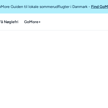
GoMore Guiden til lokale sommerudflugter i Danmark
-
Find GoM
Få Nøglefri
GoMore+