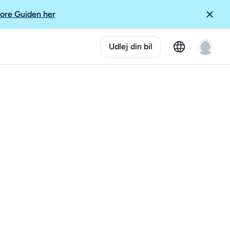
ore Guiden her
Udlej din bil