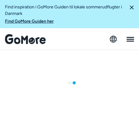
Find inspiration i GoMore Guiden til lokale sommerudflugter i
Danmark
Find GoMore Guiden her