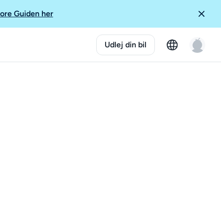
ore Guiden her
Udlej din bil