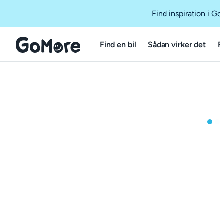
Find inspiration i 
Find en bil
Sådan virker det