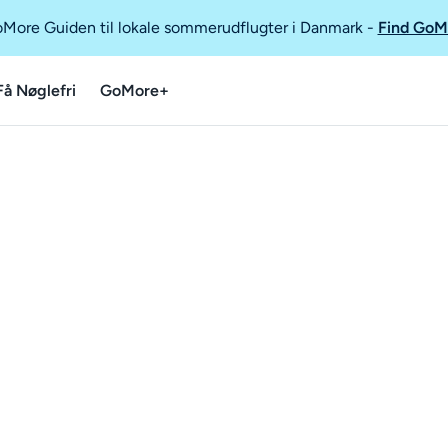
GoMore Guiden til lokale sommerudflugter i Danmark
-
Find GoM
Få Nøglefri
GoMore+