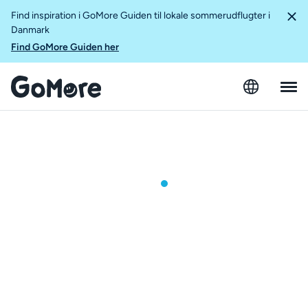
Find inspiration i GoMore Guiden til lokale sommerudflugter i
Danmark
Find GoMore Guiden her