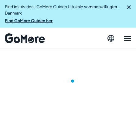
Find inspiration i GoMore Guiden til lokale sommerudflugter i
Danmark
Find GoMore Guiden her