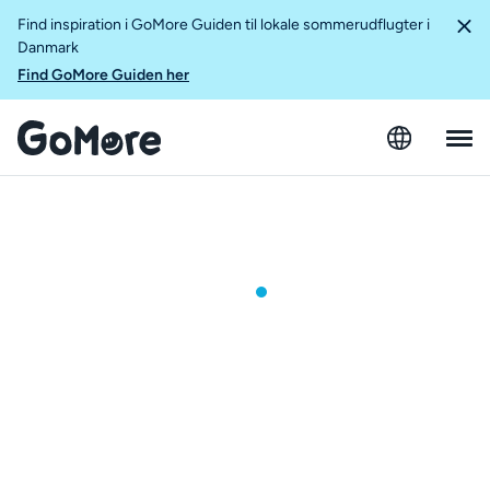
Find inspiration i GoMore Guiden til lokale sommerudflugter i
Danmark
Find GoMore Guiden her