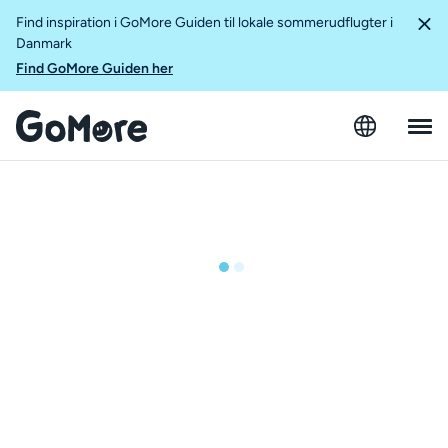
Find inspiration i GoMore Guiden til lokale sommerudflugter i
Danmark
Find GoMore Guiden her