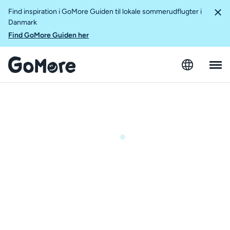
Find inspiration i GoMore Guiden til lokale sommerudflugter i
Danmark
Find GoMore Guiden her