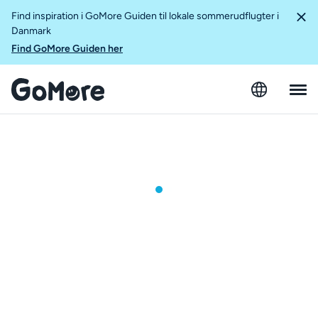
Find inspiration i GoMore Guiden til lokale sommerudflugter i
Danmark
Find GoMore Guiden her