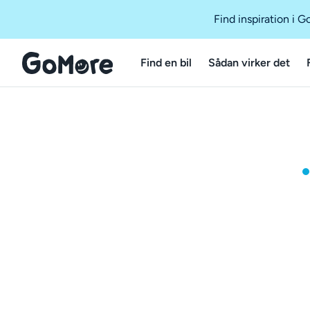
Find inspiration i 
Find en bil
Sådan virker det