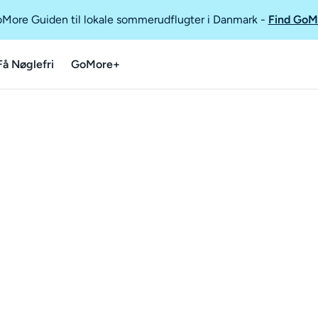
GoMore Guiden til lokale sommerudflugter i Danmark
-
Find GoM
Få Nøglefri
GoMore+