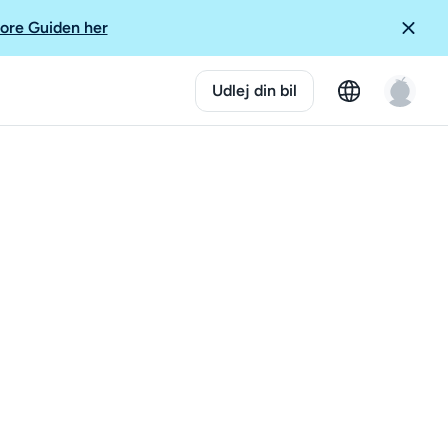
ore Guiden her
Udlej din bil