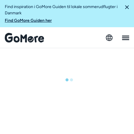
Find inspiration i GoMore Guiden til lokale sommerudflugter i
Danmark
Find GoMore Guiden her