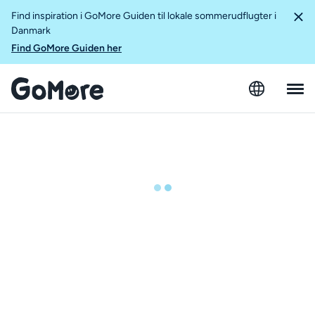
Find inspiration i GoMore Guiden til lokale sommerudflugter i
Danmark
Find GoMore Guiden her