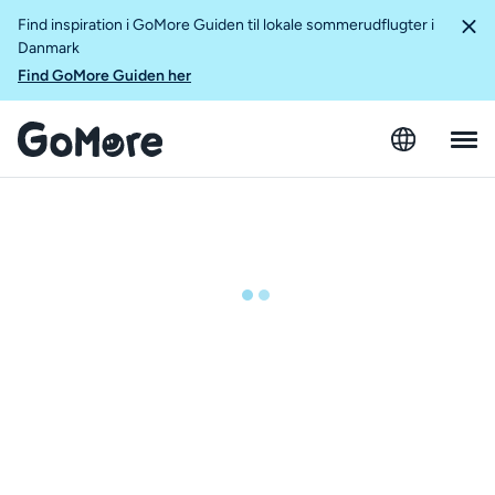
Find inspiration i GoMore Guiden til lokale sommerudflugter i
Danmark
Find GoMore Guiden her