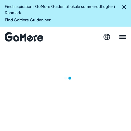
Find inspiration i GoMore Guiden til lokale sommerudflugter i
Danmark
Find GoMore Guiden her