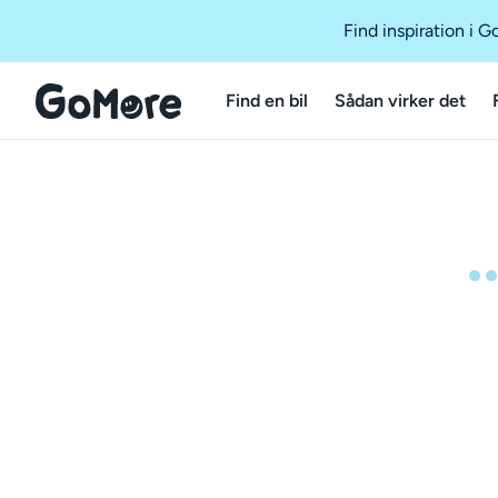
Find inspiration i 
Find en bil
Sådan virker det