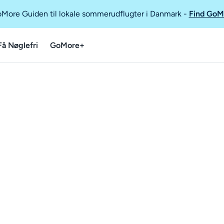
GoMore Guiden til lokale sommerudflugter i Danmark
-
Find GoM
Få Nøglefri
GoMore+