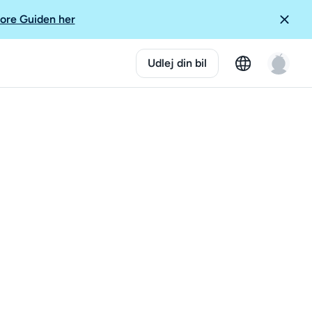
ore Guiden her
Udlej din bil