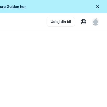
ore Guiden her
Udlej din bil