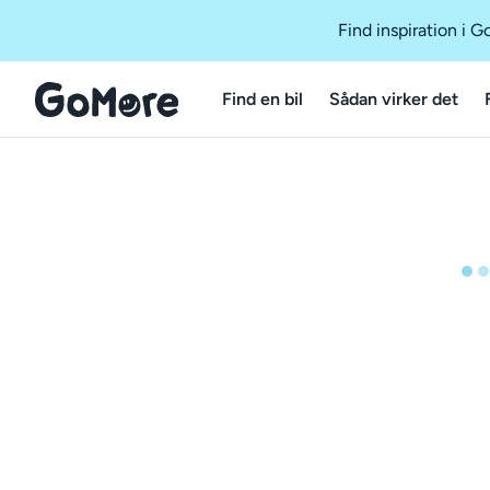
Find inspiration i 
Find en bil
Sådan virker det