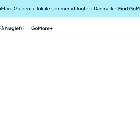
GoMore Guiden til lokale sommerudflugter i Danmark
-
Find GoM
Få Nøglefri
GoMore+