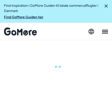
Find inspiration i GoMore Guiden til lokale sommerudflugter i
Danmark
Find GoMore Guiden her