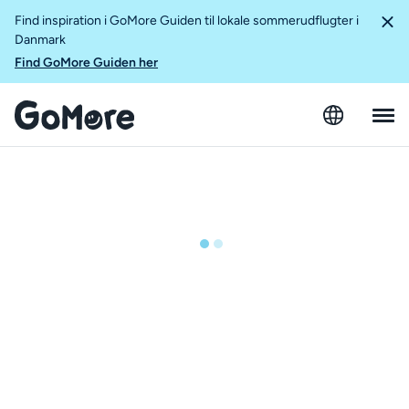
Find inspiration i GoMore Guiden til lokale sommerudflugter i
Danmark
Find GoMore Guiden her