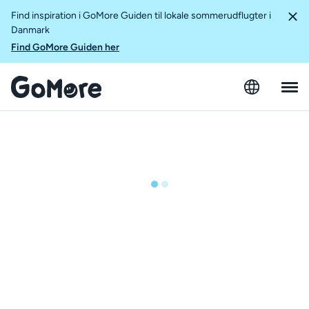
Find inspiration i GoMore Guiden til lokale sommerudflugter i
Danmark
Find GoMore Guiden her