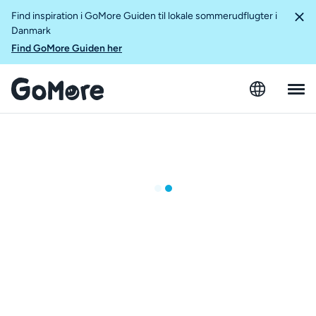
Find inspiration i GoMore Guiden til lokale sommerudflugter i
Danmark
Find GoMore Guiden her