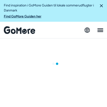
Find inspiration i GoMore Guiden til lokale sommerudflugter i
Danmark
Find GoMore Guiden her