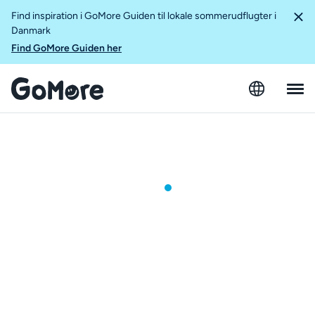
Find inspiration i GoMore Guiden til lokale sommerudflugter i
Danmark
Find GoMore Guiden her