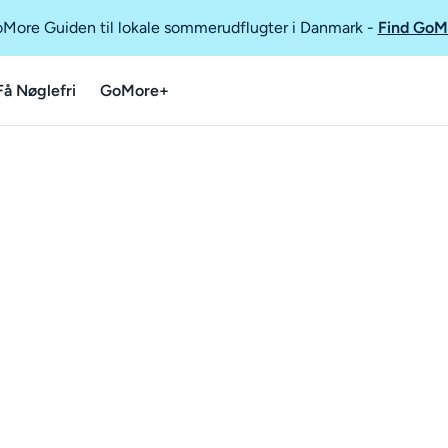
GoMore Guiden til lokale sommerudflugter i Danmark
-
Find GoM
Få Nøglefri
GoMore+