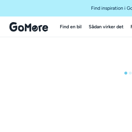
Find inspiration i 
Find en bil
Sådan virker det