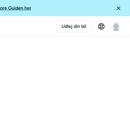
ore Guiden her
Udlej din bil