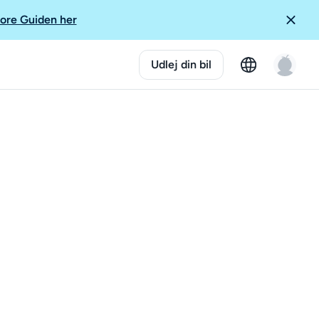
ore Guiden her
Udlej din bil