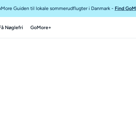
GoMore Guiden til lokale sommerudflugter i Danmark
-
Find GoM
Få Nøglefri
GoMore+