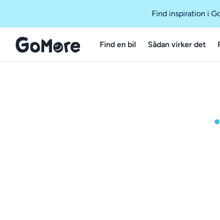
Find inspiration i 
Find en bil
Sådan virker det