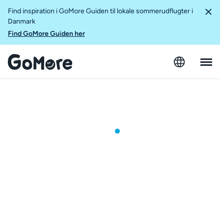
Find inspiration i GoMore Guiden til lokale sommerudflugter i
Danmark
Find GoMore Guiden her