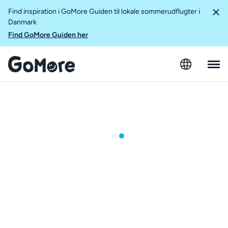
Find inspiration i GoMore Guiden til lokale sommerudflugter i
Danmark
Find GoMore Guiden her