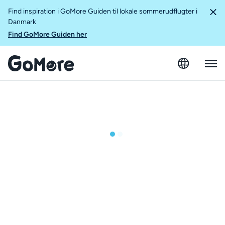
Find inspiration i GoMore Guiden til lokale sommerudflugter i
Danmark
Find GoMore Guiden her