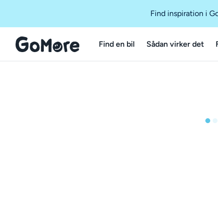
Find inspiration i 
Find en bil
Sådan virker det