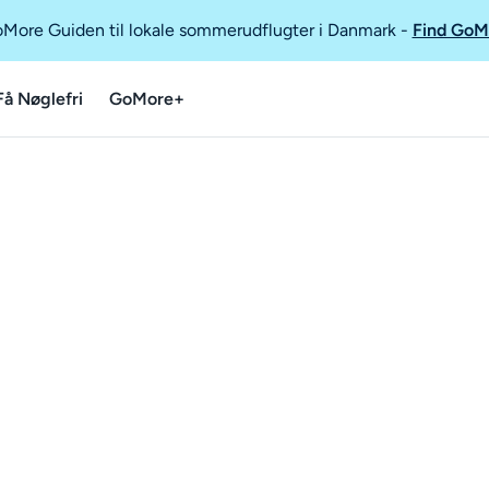
GoMore Guiden til lokale sommerudflugter i Danmark
-
Find GoM
Få Nøglefri
GoMore+