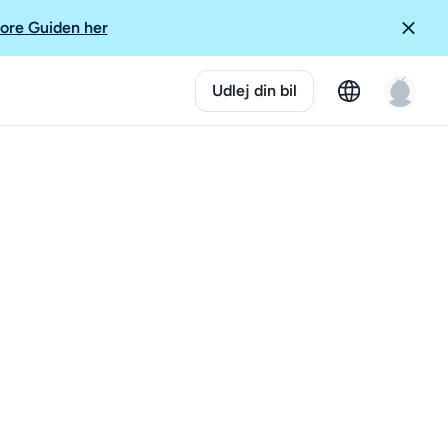
ore Guiden her
Udlej din bil