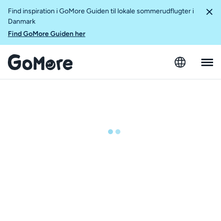
Find inspiration i GoMore Guiden til lokale sommerudflugter i
Danmark
Find GoMore Guiden her