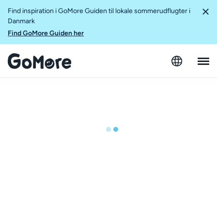
Find inspiration i GoMore Guiden til lokale sommerudflugter i
Danmark
Find GoMore Guiden her