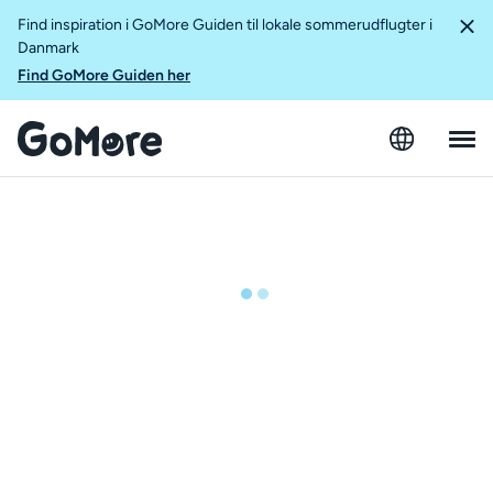
Find inspiration i GoMore Guiden til lokale sommerudflugter i
Danmark
Find GoMore Guiden her