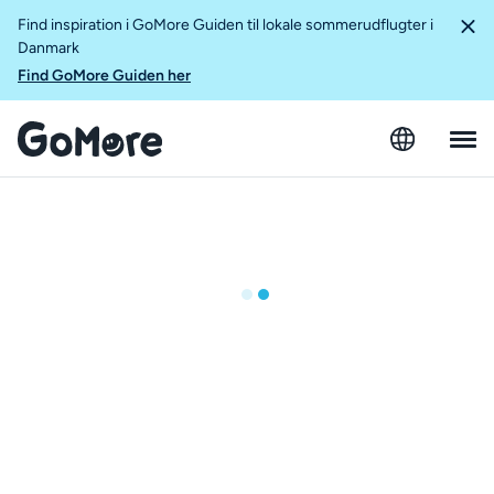
Find inspiration i GoMore Guiden til lokale sommerudflugter i
Danmark
Find GoMore Guiden her