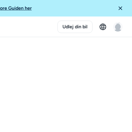
ore Guiden her
Udlej din bil