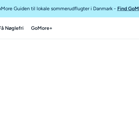
GoMore Guiden til lokale sommerudflugter i Danmark
-
Find GoM
Få Nøglefri
GoMore+