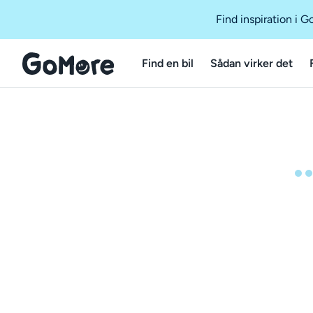
Find inspiration i 
Find en bil
Sådan virker det