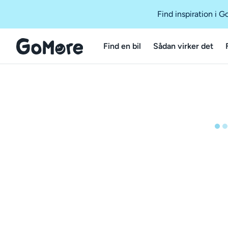
Find inspiration i 
Find en bil
Sådan virker det