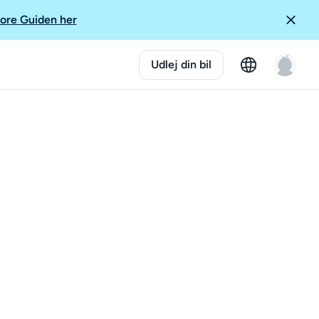
ore Guiden her
Udlej din bil