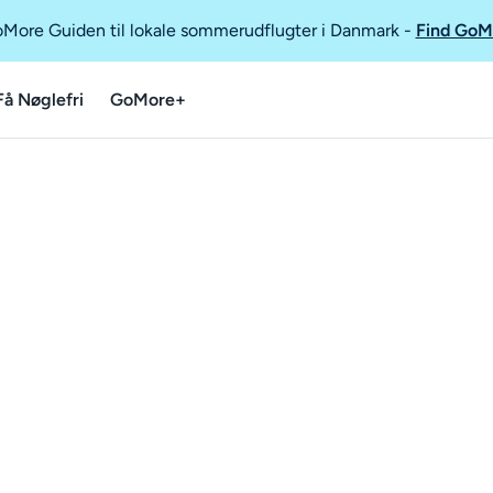
GoMore Guiden til lokale sommerudflugter i Danmark
-
Find GoM
Få Nøglefri
GoMore+