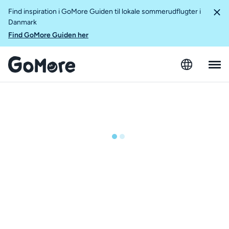
Find inspiration i GoMore Guiden til lokale sommerudflugter i
Danmark
Find GoMore Guiden her