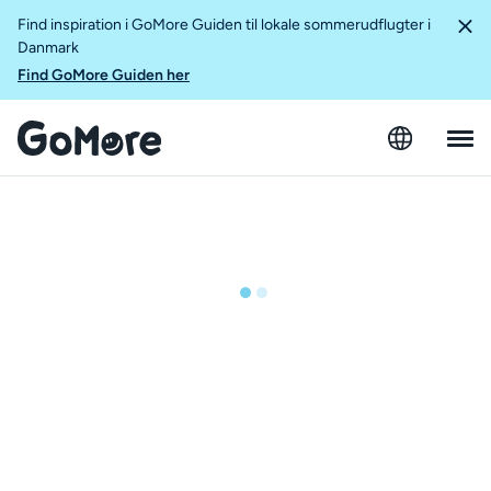
Find inspiration i GoMore Guiden til lokale sommerudflugter i
Danmark
Find GoMore Guiden her