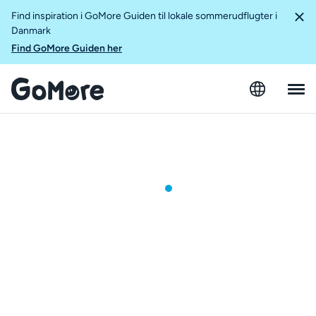
Find inspiration i GoMore Guiden til lokale sommerudflugter i
Danmark
Find GoMore Guiden her