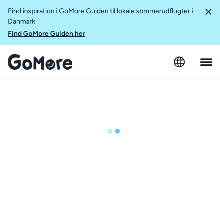
Find inspiration i GoMore Guiden til lokale sommerudflugter i
Danmark
Find GoMore Guiden her