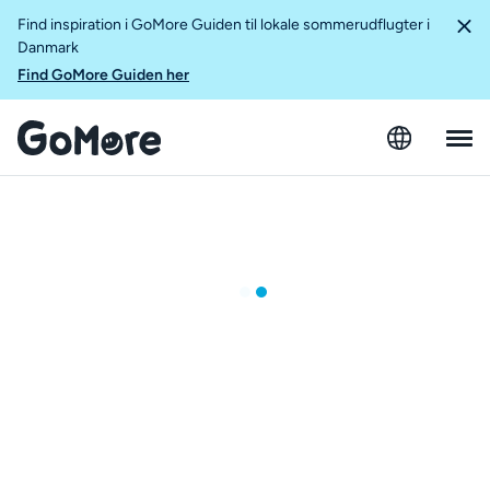
Find inspiration i GoMore Guiden til lokale sommerudflugter i
Danmark
Find GoMore Guiden her