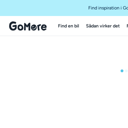
Find inspiration i 
Find en bil
Sådan virker det