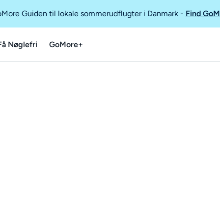
GoMore Guiden til lokale sommerudflugter i Danmark
-
Find GoM
Få Nøglefri
GoMore+