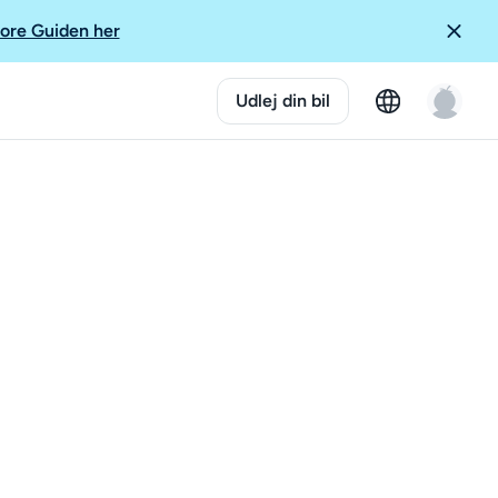
ore Guiden her
Udlej din bil