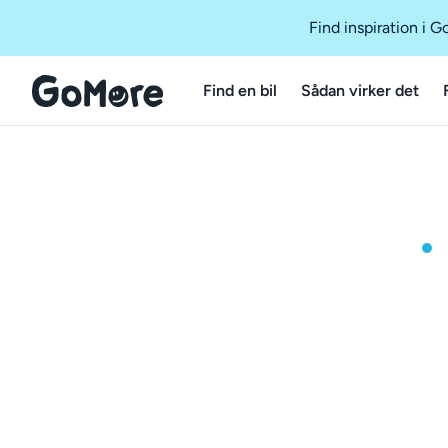
Find inspiration i 
Find en bil
Sådan virker det