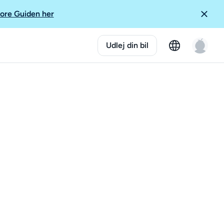
ore Guiden her
Udlej din bil