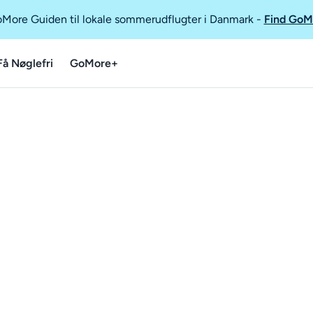
GoMore Guiden til lokale sommerudflugter i Danmark
-
Find GoM
Få Nøglefri
GoMore+