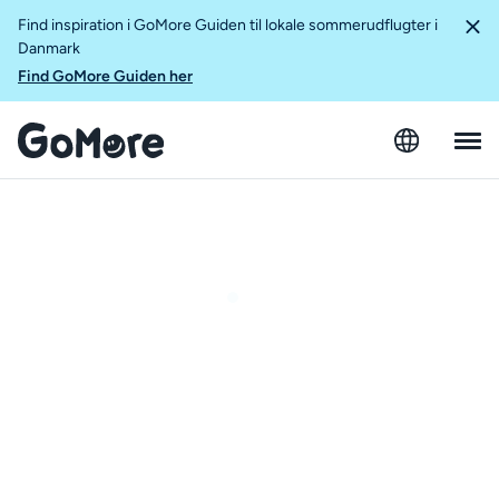
Find inspiration i GoMore Guiden til lokale sommerudflugter i
Danmark
Find GoMore Guiden her