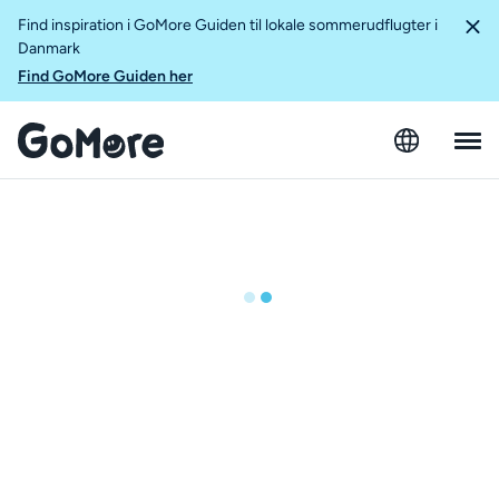
Find inspiration i GoMore Guiden til lokale sommerudflugter i
Danmark
Find GoMore Guiden her