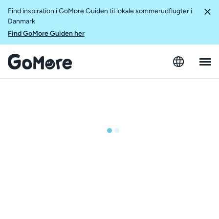
Find inspiration i GoMore Guiden til lokale sommerudflugter i
Danmark
Find GoMore Guiden her