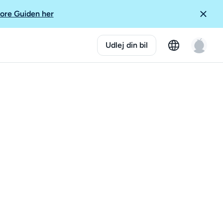
ore Guiden her
Udlej din bil