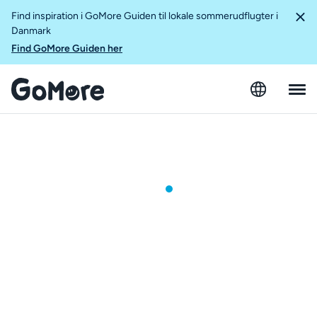
Find inspiration i GoMore Guiden til lokale sommerudflugter i
Danmark
Find GoMore Guiden her