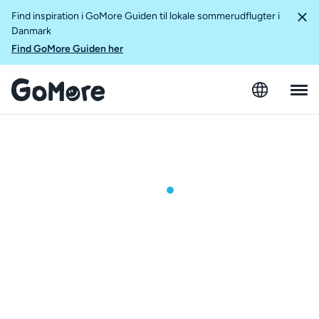
Find inspiration i GoMore Guiden til lokale sommerudflugter i
Danmark
Find GoMore Guiden her