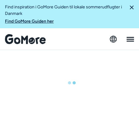
Find inspiration i GoMore Guiden til lokale sommerudflugter i
Danmark
Find GoMore Guiden her