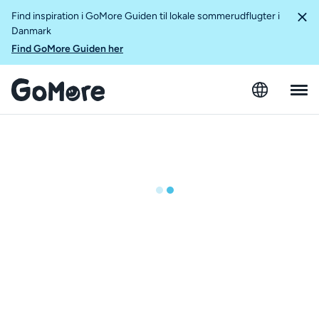
Find inspiration i GoMore Guiden til lokale sommerudflugter i
Danmark
Find GoMore Guiden her