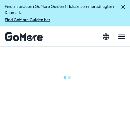
Find inspiration i GoMore Guiden til lokale sommerudflugter i
Danmark
Find GoMore Guiden her